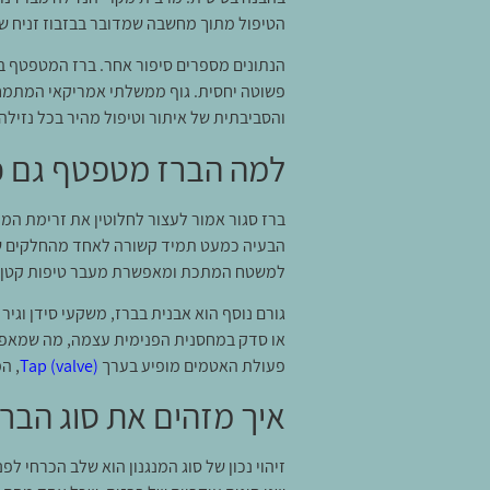
הטיפול מתוך מחשבה שמדובר בבזבוז זניח של
הנתונים מספרים סיפור אחר. ברז המטפטף ב
פשוטה יחסית. גוף ממשלתי אמריקאי המתמחה
והסביבתית של איתור וטיפול מהיר בכל נזילה
למה הברז מטפטף גם כש
ברז סגור אמור לעצור לחלוטין את זרימת המי
הבעיה כמעט תמיד קשורה לאחד מהחלקים שאמ
למשטח המתכת ומאפשרת מעבר טיפות קטן 
גורם נוסף הוא אבנית בברז, משקעי סידן וגי
או סדק במחסנית הפנימית עצמה, מה שמאפשר
פעולת האטמים מופיע בערך
Tap (valve)
, ה
איך מזהים את סוג הברז
זיהוי נכון של סוג המנגנון הוא שלב הכרחי ל