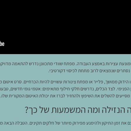
מונעת עצירות באמצע העבודה. מפתח שוודי מתכוונן נדרש להתאמה מדויקת 
נסתרים שנמצאים לרוב מתחת לכיסוי דקורטיבי.
דוק ממושך, פלייר או מפתח צינורות עשויים להיות הכרחיים. סרט איטום מס
הפנימי. לצד הכלים, נדרשים חלקי חילוף מתאימים: אטמי גומי חדשים, טבעו
ת מסייעים להשלים את השיפוץ ולהחזיר לברז את יכולת האיטום המקורית שלו.
 הנזילה ומה המשמעות של כך?
ם את זמן התיקון ולהימנע מפירוק מיותר של חלקים תקינים. הטבלה הבאה מ