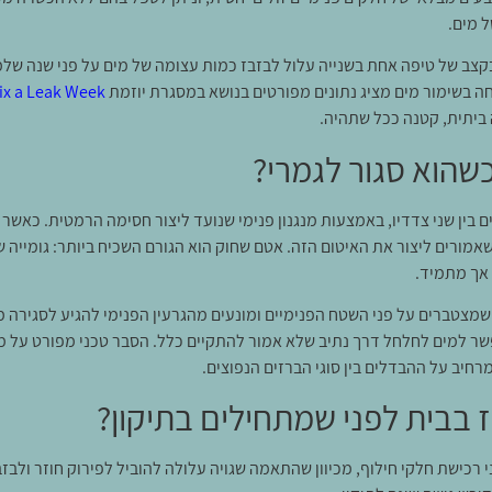
 מים.
קצב של טיפה אחת בשנייה עלול לבזבז כמות עצומה של מים על פני שנה של
 בשימור מים מציג נתונים מפורטים בנושא במסגרת יוזמת
ix a Leak Week
 ביתית, קטנה ככל שתהיה.
הוא סגור לגמרי?
ם בין שני צדדיו, באמצעות מנגנון פנימי שנועד ליצור חסימה הרמטית. כאשר 
ורים ליצור את האיטום הזה. אטם שחוק הוא הגורם השכיח ביותר: גומייה 
אך מתמיד.
ר שמצטברים על פני השטח הפנימיים ומונעים מהגרעין הפנימי להגיע לסגירה
 למים לחלחל דרך נתיב שלא אמור להתקיים כלל. הסבר טכני מפורט על מנג
מרחיב על ההבדלים בין סוגי הברזים הנפוצים.
 בבית לפני שמתחילים בתיקון?
פני רכישת חלקי חילוף, מכיוון שהתאמה שגויה עלולה להוביל לפירוק חוזר ולב