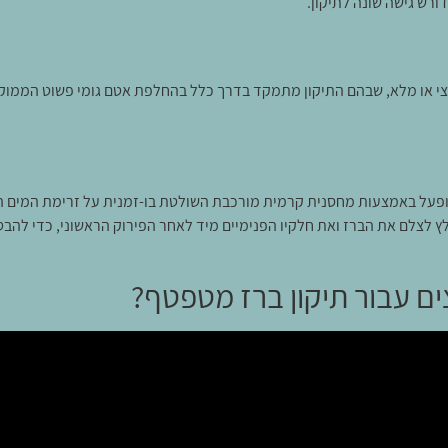
ורש גישה שונה לתיקון.
צי או מלא, שבהם התיקון מתמקד בדרך כלל בהחלפת אטם גומי פשוט הממוקם
מופעל באמצעות מחסנית קרמית מורכבת השולטת בו-זמנית על זרימת המים ה
 לצלם את הברז ואת חלקיו הפנימיים מיד לאחר הפירוק הראשוני, כדי להבט
צים עבור תיקון ברז מטפטף?