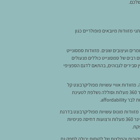
שלכם.
 מזוודות מיובאים פופולריים כגון
מרים ועיצובים שונים. מזוודות סמסונייט
ים רבים של סמסונייט כוללים מנעולים
יכולים לנוע בין סבירים לגבוהים, בהתאם לדגם הספציפי
מזוודות אוויי עשויות מפוליקרבונט קל
משקל, עם מגוון מידות וצבעים לבחירה. תכונות בולטות כוללות מנעול קומבינציה מאושר על ידי ה-TSA מובנה, גלגלי ספינר 360 מעלות וסוללה נשלפת לטעינת
afford.
זוודות מונוס עשויות מפוליקרבונט בדרגת
תעופה, המבטיח עמידות ועמידות בפני פגיעות. תכונות עיקריות כוללות מנעול קומבינציה מאושר על ידי ה-TSA, גלגלי ספינר 360 מעלות ורצועות דחיסה פנימיות
קת.
ורות והמלצות של לקוחות יכולה לספק גם