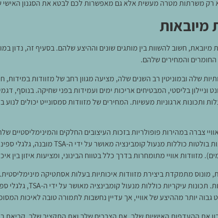
א רק משרתות מטרה מעשית אלא גם מאפשרות לכם לבטא את הסגנון האישי 
 מיובאות
ובאת, חשוב להשוות בין מותגים שונים וההיצע שלהם. בסעיף זה, נדון במותגי
תיות שלה ובמוניטין רב השנים שלה, מציעה מגוון רחב של מזוודות במידות, חו
נט וניילון בליסטי, המבטיחים אריכות ימים ועמידות בפני שחיקה. בנוסף, דגמ
ים על ידי ה-TSA, גלגלי ספינר 360 מעלות ותכונות ארגוניות מעשיות. המחירים של מזוודות סמסונייט 
ויי צברה במהירות פופולריות בזכות העיצובים החלקים והמינימליסטיים שלה. 
וודות אוויי מתומחרות בדרך כלל בטווח הבינוני, ומציעות איזון בין איכות לבר ability
 מונוס מתמקדת ביצירת מזוודות איכותיות בעלות אסתטיקה מינימליסטית. מ
 גבוה יותר מההיצע של אוויי, אך עדיין נחשבות לתמורה טובה לאיכות המסופ
ן את ההעדפות האישיות שלך, את הצרכים שלך ואת התקציב שלך. קריאת ביק