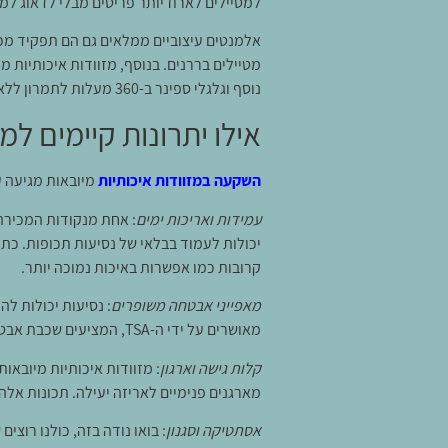
למטיילים לארוז יותר פריטים מבלי לדאוג למ
אלמנטים עיצוביים ממלאים גם הם תפקיד מכרי
נוסף וגלגלי ספינר ב-360 מעלות לתמרון ללא מאמץ.
אילו יתרונות קיימים למ
השקעה במזוודות איכותיות
מיובאות מגיעה ע
עמידות ואריכות ימים
: אחת מנקודות המכירה 
יכולות לעמוד בבלאי של נסיעות תכופות. כת
קרובות כמו אפשרות באיכות נמוכה יותר.
מאפייני אבטחה משופרים
: נסיעות יכולות לה
מאושרים על ידי ה-TSA, המציעים שכבת אבטחה נוספת. מנעולים אלה מאפשרים רק לסוכני ה-TSA לפתוח ולבדוק את המזוודה שלכם מבלי לפגוע בה.
קלות גישה וארגון
: מזוודות איכותיות מיובאו
מארגנים פנימיים לאריזה יעילה. תכונות אלה
אסתטיקה וסגנון
: בואו נודה בזה, כולנו רוצי