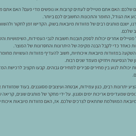
ם שלכם: האם אתם מטיילים לעתים קרובות או נופשים מדי פעם? האם אתם מע
ע את הגודל, החומר והתכונות החשובים לכם ביותר.
נו, ישנם מותגים רבים של מזוודות מיובאות בשוק. הקדישו זמן לחקור ולהשוות
ב שלכם.
 מטיילים אחרים יכולות לספק תובנות חשובות לגבי העמידות, השימושיות והש
יות כאחד כדי לקבל הבנה מקיפה של היתרונות והחסרונות של המוצר.
 השקעה במזוודות מיובאות איכותיות, חשוב להעדיף מזוודות העשויות מחומרי
 של הנסיעות ויחזיקו מעמד שנים רבות.
ות יכולות לנוע בין מחירים סבירים למחירים גבוהים. קבעו תקציב לרכישת המ
.
ציע יתרונות רבים, כגון עמידות, אבטחה ועיצובים מסוגננים. בעוד שמזוודות א
ים שמעדיפים אריכות ימים וסגנון. על ידי מחקר של מותגים שונים, קריאה ש
יובאת המושלמת שתתאים לצרכים שלכם. אז, האם מזוודות מיובאות איכותיות