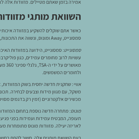
אמירה בזמן שאתם מטיילים. מזוודות אלה ל
השוואת מותגי מזוודות
כאשר אתם שוקלים להשקיע במזוודה איכותית מי
סמסונייט, Away ומונוס, ונשווה את התכונות, החומרים והמחירים שלהם.
סמסונייט
: סמסונייט, הידועה במזוודות האיכו
עשויות לרוב מחומרים עמידים, כגון פוליקרבו
מאושר
ולחומרים המשמשים.
אוויי
: שחקנית חדשה יחסית בשוק המזוודות, או
מכשירים אלקטרוניים (זמין רק בדגמים מסוימים). מז
מונוס
: מתחרה חדשה נוספת בתחום המזוודות,
לאריזה יעילה. מזוודות מונוס מתומחרות מעט
בעת השוואת מותגים אלה, חשוב לקחת בחשבו