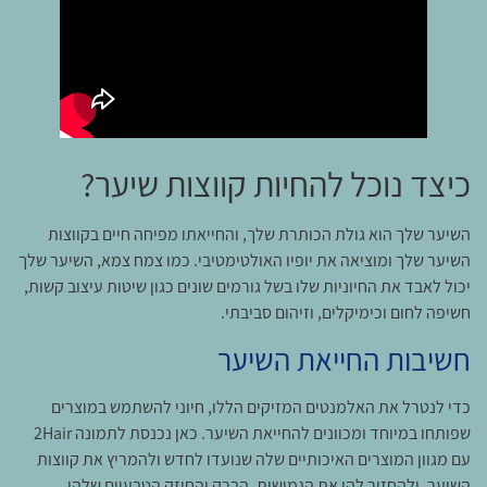
כיצד נוכל להחיות קווצות שיער?
השיער שלך הוא גולת הכותרת שלך, והחייאתו מפיחה חיים בקווצות
השיער שלך ומוציאה את יופיו האולטימטיבי. כמו צמח צמא, השיער שלך
יכול לאבד את החיוניות שלו בשל גורמים שונים כגון שיטות עיצוב קשות,
חשיפה לחום וכימיקלים, וזיהום סביבתי.
חשיבות החייאת השיער
כדי לנטרל את האלמנטים המזיקים הללו, חיוני להשתמש במוצרים
שפותחו במיוחד ומכוונים להחייאת השיער. כאן נכנסת לתמונה 2Hair
עם מגוון המוצרים האיכותיים שלה שנועדו לחדש ולהמריץ את קווצות
השיער, ולהחזיר להן את הגמישות, הברק והחוזק הטבעיים שלהן.