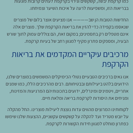
כמו קרקפת יבשה, קשקשים וגירוי בקרקפת לעתים קרובות פוגעות
בבריאות הזו, ומשפיעות לרעה על איכות השיער וצמיחתו.
החדשות הטובות הן שב———— אנו מציעים אוצר בלום של מוצרים
שנאספו בקפידה כדי להזין את בריאות הקרקפת שלך. מוצרים אלה
אינם מטפלים רק בתסמינים; במקום זאת, הם צוללים עמוק לתוך שורש
הבעיה, ומספקים פתרון מקיף למגוון רחב של בעיות קרקפת.
מרכיבים עיקריים המקדמים את בריאות
הקרקפת
אנו גאים ברכיבים הטבעיים נטולי הכימיקלים המשמשים במוצרים שלנו,
הידועים בלהט ביעילותם ובבטיחותם. רבים מהרכיבים הללו, כמו שמנים
אתריים, ויטמינים ומינרלים, ידועים בתכונותיהם המרגיעות והמזינות,
ומניחים את היסודות לקרקפת בריאה ומלאת חיים.
לקוחותינו המרוצים מהווים עדות נוצצת ליעילות מוצרינו. החל מהקלה
על יובש מטריד ועד להקלה על קשקשים עקשניים, ההצעות שלנו שימשו
כפתרון מוחלט למגוון חידות הקשורות לקרקפת.