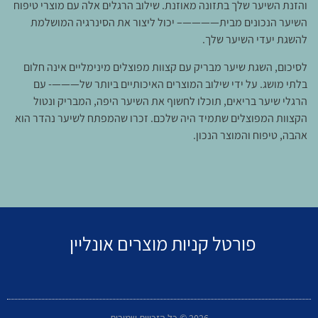
והזנת השיער שלך בתזונה מאוזנת. שילוב הרגלים אלה עם מוצרי טיפוח
השיער הנכונים מבית————– יכול ליצור את הסינרגיה המושלמת
להשגת יעדי השיער שלך.
לסיכום, השגת שיער מבריק עם קצוות מפוצלים מינימליים אינה חלום
בלתי מושג. על ידי שילוב המוצרים האיכותיים ביותר של———- עם
הרגלי שיער בריאים, תוכלו לחשוף את השיער היפה, המבריק ונטול
הקצוות המפוצלים שתמיד היה שלכם. זכרו שהמפתח לשיער נהדר הוא
אהבה, טיפוח והמוצר הנכון.
פורטל קניות מוצרים אונליין
2026 © כל הזכויות שמורות