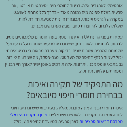
אופטימלי לאתגרים אלה. בניגוד לחומרי חיפוי סינתטיים או בטון, אבן
טבעית בעלת ספיגת מים נמוכה מאוד – בדרך כלל מתחת ל-0.5%
במקרה של גרניט איכותי. תכונה זו חיונית למניעת חדירת לחות,
שעלולה לגרום להיווצרות טחב, עובש ואף נזקים מבניים.
עמידות בפני קרינת UV היא יתרון נוסף. בעוד חומרים מלאכותיים נוטים
לדהות ולהתפורר לאורך זמן, שיש וגרניט טבעיים שומרים על צבעם ועל
שלמותם המבנית עשרות שנים. בדיקות מעבדה מראות כי גרניט איכותי
יכול לעמוד בלחץ דחיסה של מעל 200 מגה-פסקל, מה שמבטיח יציבות
גם בתנאי עומס מכני. יתרונות אלה תורמים באופן ישיר לאורך חיי הבניין
ומפחיתים עלויות תחזוקה.
מה התפקיד של תקינה ואיכות
בבחירת חומרי חיפוי מיובאים?
איכות חומרי הבנייה אינה מובנת מאליה. בעת יבוא שיש וגרניט, חיוני
לוודא עמידה בתקנים בינלאומיים וישראליים.
מכון התקנים הישראלי
מפרסם דרישות ספציפיות
לאבן טבעית המיועדת לחיפוי חוץ, כולל