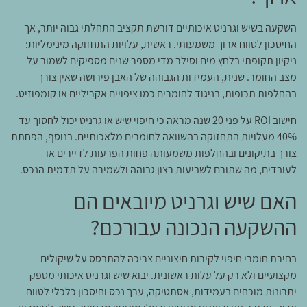
השקעה בשיש וגרניט איכותיים דורשת תקציב התחלתי גבוה יותר, אך
החיסכון לטווח ארוך משמעותי. ראשית, עלויות התחזוקה מינימליות:
ניקיון תקופתי בלחץ מים וסילר מדי מספר שנים מספיקים לשמור על
מצב החומר. שנית, העמידות הגבוהה של האבן פירושה שאין צורך
בהחלפות תכופות, בניגוד לחומרים כמו ציפויים אקריליים או קומפוזיט.
חישוב ROI על פני 20 שנה מראה כי חיפוי שיש או גרניט יכול לחסוך עד
40% מעלויות התחזוקה בהשוואה לחומרים מלאכותיים. בנוסף, הפחתת
צורך בתיקונים ובהחלפות משמעותה פחות הפרעות לדיירים או
לעובדים, מה שתורם לשביעות רצון גבוהה ולשמירה על תדמית הנכס.
האם שיש וגרניט מיובאים הם
ההשקעה הנכונה עבורכם?
בחירת חומרי חיפוי לקירות חיצוניים צריכה להתבסס על שיקולים
מקצועיים ולא רק על עלות ראשונית. יבוא שיש וגרניט איכותי מספק
יתרונות מוכחים בעמידות, אסתטיקה, ערך נכס וחיסכון כלכלי לטווח