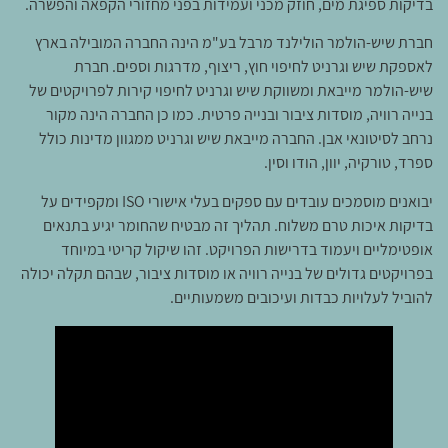
בדיקות ספיגת מים, חוזק מכני ועמידות בפני מחזורי הקפאה והפשרה.
חברת שיש-הולמר הולילנד מרבל בע"מ הינה החברה המובילה בארץ
לאספקת שיש וגרניט לחיפוי חוץ, ריצוף, מדרגות וספים. חברת
שיש-הולמר מייבאת ומשווקת שיש וגרניט לחיפוי קירות לפרויקטים של
בנייה רוויה, מוסדות ציבור ובנייה פרטית. כמו כן החברה הינה מקור
נרחב לסיטונאי אבן. החברה מייבאת שיש וגרניט ממגוון מדינות כולל
ספרד, טורקיה, יוון, הודו וסין.
יבואנים מוסמכים עובדים עם ספקים בעלי אישורי ISO ומקפידים על
בדיקות איכות טרם משלוח. תהליך זה מבטיח שהחומר יגיע בתנאים
אופטימליים ויעמוד בדרישות הפרויקט. זהו שיקול קריטי במיוחד
בפרויקטים גדולים של בנייה רוויה או מוסדות ציבור, שבהם תקלה יכולה
להוביל לעלויות כבדות ועיכובים משמעותיים.