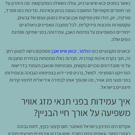
כאשר בוחנים יבוא שיש וגרניט, עולה השאלה המתבקשת: מה היתרון על
פני חומרים מקומיים? התשובה נעוצה בגיוון ובאיכות. מדינות כמו ספרד,
טורקיה, יוון, הודו וסין מפיקות אבן טבעית במגוון עצום של צבעים,
טקסטורות ותכונות פיזיקליות. לכל מחצבה מאפיינים גיאולוגיים
ייחודיים המשפיעים על צפיפות האבן, עמידותה בפני שחיקה וספיגת
המים שלה.
יבואנים מקצועיים כמו
הולמר, יבואן שיש ואבן
מספקים גישה למגוון רחב
זה, תוך בקרת איכות קפדנית. חברות כאלו מתמחות בבחירת מחצבות
על פי סטנדרטים טכניים נוקשים, ומבטיחות שהאבן תעמוד בדרישות
הפרויקט הספציפי. למשל, גרניט סיני ידוע בצפיפותו הגבוהה ובעמידותו
בפני פגעי מזג אוויר, מה שהופך אותו לבחירה אידיאלית לחיפוי קירות
חיצוניים בישראל.
איך עמידות בפני תנאי מזג אוויר
משפיעה על אורך חיי הבניין?
אקלים הים התיכון בישראל מאתגר: חום קיצוני בקיץ, לחות גבוהה
באזורי החוף, וגשמים עזים בחורף. שיש וגרניט איכותיים מציעים פתרון